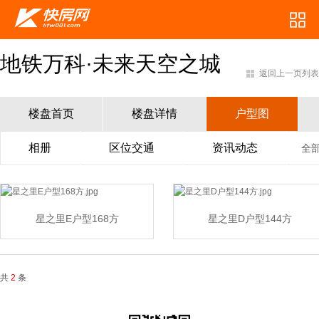
地铁万科·未来天空之城
返回上一页列表
楼盘首页
楼盘详情
户型图
相册
区位交通
资讯动态
全
星之里E户型168方
星之里D户型144方
共
2
条