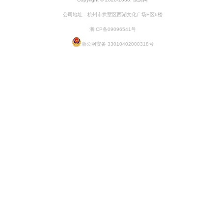
公司地址：杭州市拱墅区西湖文化广场E区6楼
浙ICP备09096541号
浙公网安备 33010402000318号