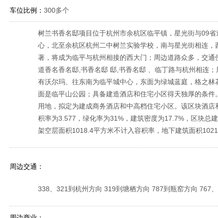
车位比例：
300多个
树兰书香名邸项目位于杭州市余杭区临平镇，星光街与09
心，北至余杭区杭州二中树兰实验学校，南与星光街相连，西
著，将成为临平与杭州相接的西大门；周边道路众多，交通便
道香名香名邸,书香名邸 邸,书香名邸 、临丁路与杭州相
有沃尔玛、往东南为临平城中心，东面为绿城蓝庭，格之林
面是临平山公园；具备建造酒店和住宅小区得天独厚的条件。
用地，拟定为建成商务酒店和中高档住宅小区。该区块酒店
积率为3.577，绿化率为31%，建筑密度为17.7%，区块总建
架空层面积1018.4平方米不计入容积率，地下建筑面积1021
周边交通：
338、321到杭州方向 319到塘栖方向 787到瓶窑方向 76
周边商业：