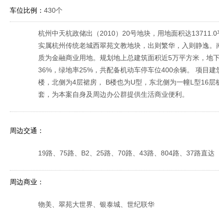
车位比例：
430个
杭州中天杭政储出（2010）20号地块，用地面积达1371
实属杭州传统老城西翠苑文教地块，出则繁华，入则静逸。
质为金融商业用地。规划地上总建筑面积近5万平方米，地下
36%，绿地率25%，共配备机动车停车位400余辆。 项目
楼，北侧为4层裙房， B楼也为U型，东北侧为一幢L型16
套，为本案自身及周边办公群提供生活商业便利。
周边交通：
19路、75路、B2、25路、70路、43路、804路、37路直达
周边商业：
物美、翠苑大世界、银泰城、世纪联华