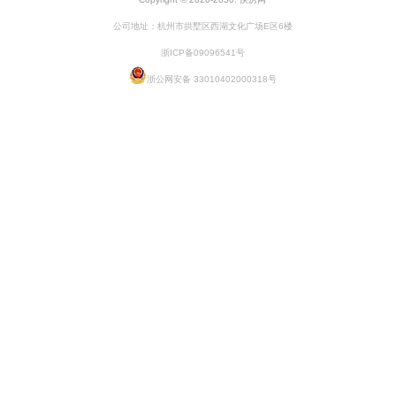
公司地址：杭州市拱墅区西湖文化广场E区6楼
浙ICP备09096541号
浙公网安备 33010402000318号