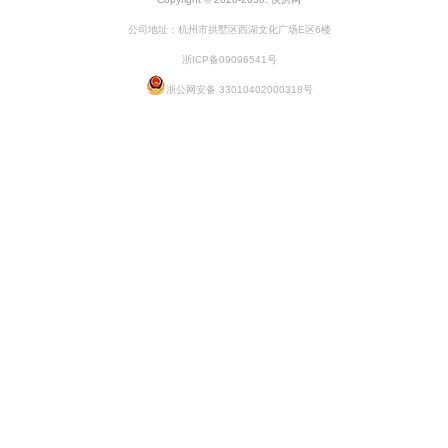
公司地址：杭州市拱墅区西湖文化广场E区6楼
浙ICP备09096541号
浙公网安备 33010402000318号