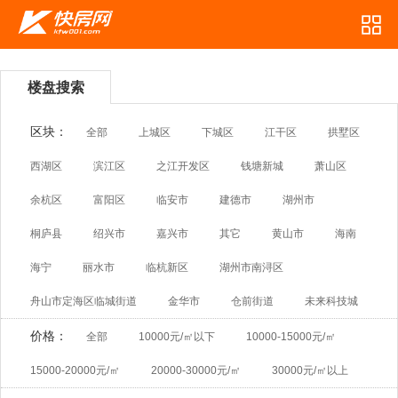
楼盘搜索
区块：
全部
上城区
下城区
江干区
拱墅区
西湖区
滨江区
之江开发区
钱塘新城
萧山区
余杭区
富阳区
临安市
建德市
湖州市
桐庐县
绍兴市
嘉兴市
其它
黄山市
海南
海宁
丽水市
临杭新区
湖州市南浔区
舟山市定海区临城街道
金华市
仓前街道
未来科技城
价格：
全部
10000元/㎡以下
10000-15000元/㎡
15000-20000元/㎡
20000-30000元/㎡
30000元/㎡以上