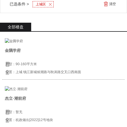
已选条件 >
清空
上城区
全部楼盘
金隅学府
户型：90-160平方米
位置：上城 钱江新城候潮路与秋涛路交叉口西南面
杰立·潮前府
户型：暂无
位置：杭政储出[2022]12号地块