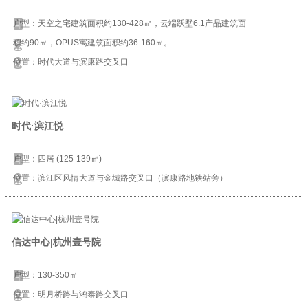
户型：天空之宅建筑面积约130-428㎡，云端跃墅6.1产品建筑面
积约90㎡，OPUS寓建筑面积约36-160㎡。
位置：时代大道与滨康路交叉口
时代·滨江悦
户型：四居 (125-139㎡)
位置：滨江区风情大道与金城路交叉口（滨康路地铁站旁）
信达中心|杭州壹号院
户型：130-350㎡
位置：明月桥路与鸿泰路交叉口