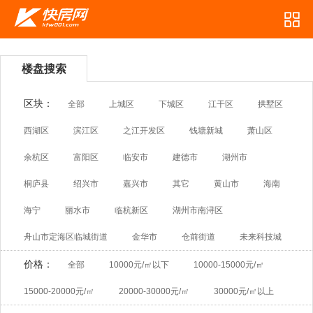
楼盘搜索
区块：
全部
上城区
下城区
江干区
拱墅区
西湖区
滨江区
之江开发区
钱塘新城
萧山区
余杭区
富阳区
临安市
建德市
湖州市
桐庐县
绍兴市
嘉兴市
其它
黄山市
海南
海宁
丽水市
临杭新区
湖州市南浔区
舟山市定海区临城街道
金华市
仓前街道
未来科技城
价格：
全部
10000元/㎡以下
10000-15000元/㎡
15000-20000元/㎡
20000-30000元/㎡
30000元/㎡以上