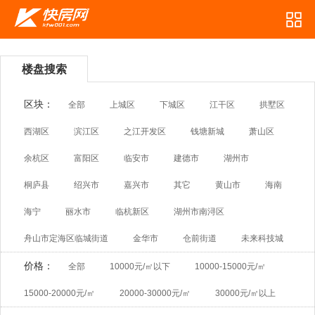
楼盘搜索
区块：
全部
上城区
下城区
江干区
拱墅区
西湖区
滨江区
之江开发区
钱塘新城
萧山区
余杭区
富阳区
临安市
建德市
湖州市
桐庐县
绍兴市
嘉兴市
其它
黄山市
海南
海宁
丽水市
临杭新区
湖州市南浔区
舟山市定海区临城街道
金华市
仓前街道
未来科技城
价格：
全部
10000元/㎡以下
10000-15000元/㎡
15000-20000元/㎡
20000-30000元/㎡
30000元/㎡以上