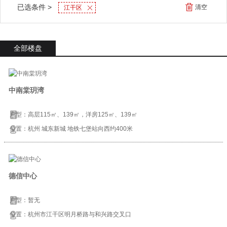
已选条件 >
清空
江干区
全部楼盘
中南棠玥湾
户型：高层115㎡、139㎡，洋房125㎡、139㎡
位置：杭州 城东新城 地铁七堡站向西约400米
德信中心
户型：暂无
位置：杭州市江干区明月桥路与和兴路交叉口