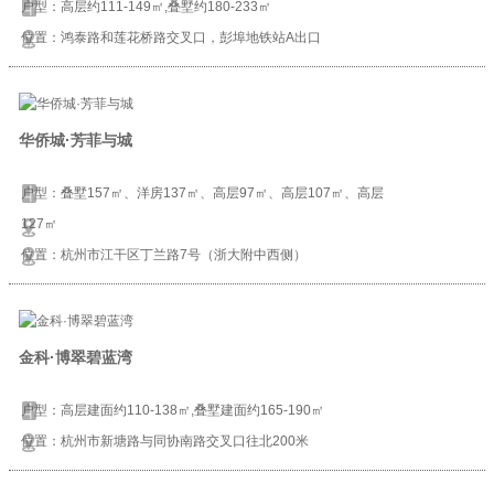
户型：高层约111-149㎡,叠墅约180-233㎡
位置：鸿泰路和莲花桥路交叉口，彭埠地铁站A出口
华侨城·芳菲与城
户型：叠墅157㎡、洋房137㎡、高层97㎡、高层107㎡、高层
127㎡
位置：杭州市江干区丁兰路7号（浙大附中西侧）
金科·博翠碧蓝湾
户型：高层建面约110-138㎡,叠墅建面约165-190㎡
位置：杭州市新塘路与同协南路交叉口往北200米