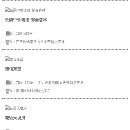
金隅中铁诺德·都会森林
户型：124-169方
位置：江干区钱潮路与艮山西路交汇处
德信东望
户型：70㎡-130㎡，主力户型为90㎡改善新贵三房
位置：新塘路与钱潮路交叉口
花语天境府