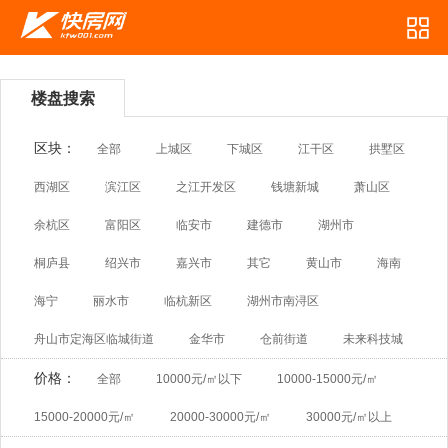
楼盘搜索
区块：
全部
上城区
下城区
江干区
拱墅区
西湖区
滨江区
之江开发区
钱塘新城
萧山区
余杭区
富阳区
临安市
建德市
湖州市
桐庐县
绍兴市
嘉兴市
其它
黄山市
海南
海宁
丽水市
临杭新区
湖州市南浔区
舟山市定海区临城街道
金华市
仓前街道
未来科技城
价格：
全部
10000元/㎡以下
10000-15000元/㎡
15000-20000元/㎡
20000-30000元/㎡
30000元/㎡以上