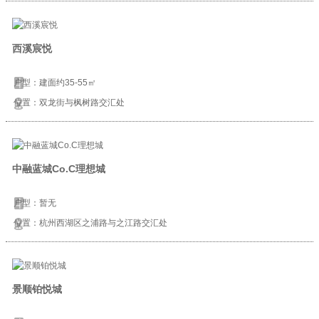
西溪宸悦
户型：建面约35-55㎡
位置：双龙街与枫树路交汇处
中融蓝城Co.C理想城
户型：暂无
位置：杭州西湖区之浦路与之江路交汇处
景顺铂悦城