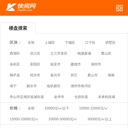
楼盘搜索
区块：
全部
上城区
下城区
江干区
拱墅区
西湖区
滨江区
之江开发区
钱塘新城
萧山区
余杭区
富阳区
临安市
建德市
湖州市
桐庐县
绍兴市
嘉兴市
其它
黄山市
海南
海宁
丽水市
临杭新区
湖州市南浔区
舟山市定海区临城街道
金华市
仓前街道
未来科技城
价格：
全部
10000元/㎡以下
10000-15000元/㎡
15000-20000元/㎡
20000-30000元/㎡
30000元/㎡以上