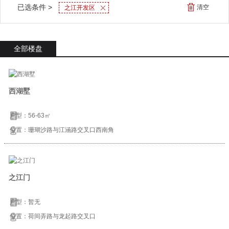
已选条件 >
清空
之江开发区
全部楼盘
西湖墅
户型：56-63㎡
位置：珊瑚沙路与江涵路交叉口西南角
之江门
户型：暂无
位置：荷间弄路与龙起路交叉口