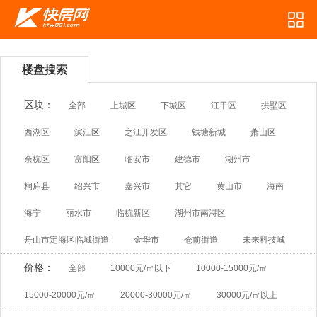
楼盘搜索
区块：
全部
上城区
下城区
江干区
拱墅区
西湖区
滨江区
之江开发区
钱塘新城
萧山区
余杭区
富阳区
临安市
建德市
湖州市
桐庐县
绍兴市
嘉兴市
其它
黄山市
海南
海宁
丽水市
临杭新区
湖州市南浔区
舟山市定海区临城街道
金华市
仓前街道
未来科技城
价格：
全部
10000元/㎡以下
10000-15000元/㎡
15000-20000元/㎡
20000-30000元/㎡
30000元/㎡以上