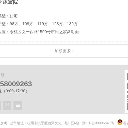
·沐宸院
类型：住宅
户型：98方、108方、119方、128方、139方
位置：余杭区文一西路1500号市民之家斜对面
加载更多 +
客服
-58009263
9:00-17:30）
 快房网
公司地址：杭州市拱墅区西湖文化广场E区6楼
浙ICP备09096541号
浙公