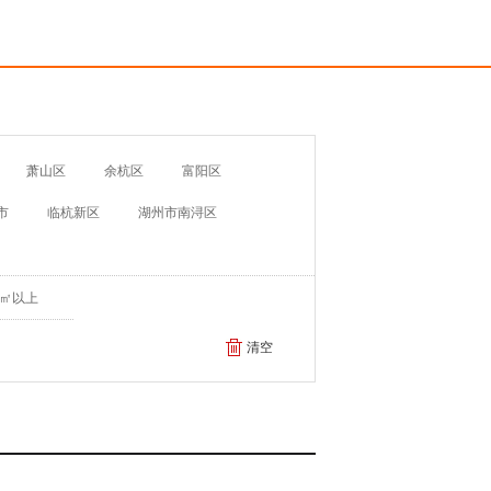
萧山区
余杭区
富阳区
市
临杭新区
湖州市南浔区
元/㎡以上
清空