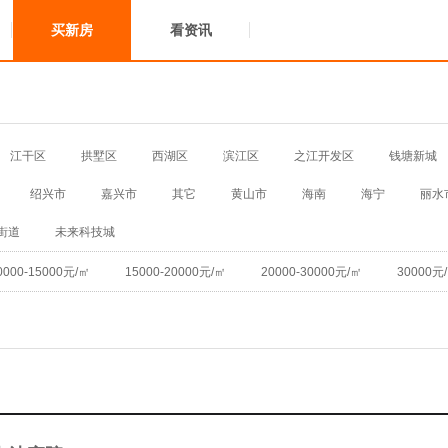
买新房
看资讯
江干区
拱墅区
西湖区
滨江区
之江开发区
钱塘新城
绍兴市
嘉兴市
其它
黄山市
海南
海宁
丽水
街道
未来科技城
0000-15000元/㎡
15000-20000元/㎡
20000-30000元/㎡
30000