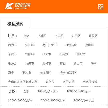
楼盘搜索
区块：
全部
上城区
下城区
江干区
拱墅区
西湖区
滨江区
之江开发区
钱塘新城
萧山区
余杭区
富阳区
临安市
建德市
湖州市
桐庐县
绍兴市
嘉兴市
其它
黄山市
海南
海宁
丽水市
临杭新区
湖州市南浔区
舟山市定海区临城街道
金华市
仓前街道
未来科技城
价格：
全部
10000元/㎡以下
10000-15000元/㎡
15000-20000元/㎡
20000-30000元/㎡
30000元/㎡以上